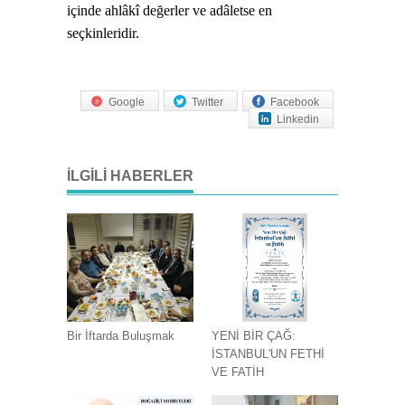
içinde ahlâkî değerler ve adâletse en
seçkinleridir.
Google
Twitter
Facebook
Linkedin
İLGILI HABERLER
Bir İftarda Buluşmak
YENİ BİR ÇAĞ:
İSTANBUL'UN FETHİ
VE FATİH