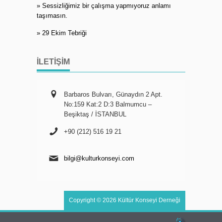
» Sessizliğimiz bir çalışma yapmıyoruz anlamı
taşımasın.
» 29 Ekim Tebriği
İLETIŞIM
Barbaros Bulvarı, Günaydın 2 Apt.
No:159 Kat:2 D:3 Balmumcu –
Beşiktaş / İSTANBUL
+90 (212) 516 19 21
bilgi@kulturkonseyi.com
Copyright © 2026 Kültür Konseyi Derneği